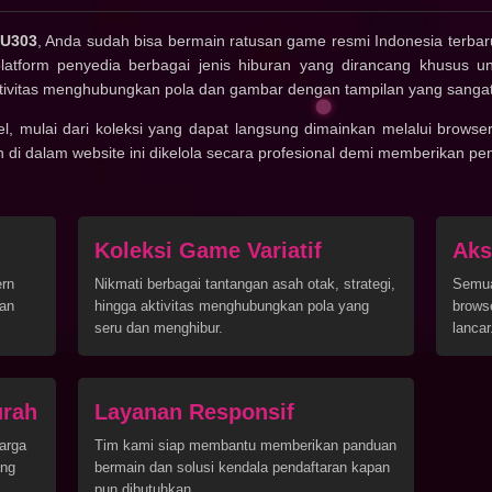
U303
, Anda sudah bisa bermain ratusan game resmi Indonesia terb
atform penyedia berbagai jenis hiburan yang dirancang khusus un
 aktivitas menghubungkan pola dan gambar dengan tampilan yang sanga
l, mulai dari koleksi yang dapat langsung dimainkan melalui browse
n di dalam website ini dikelola secara profesional demi memberikan p
Koleksi Game Variatif
Aks
rn
Nikmati berbagai tantangan asah otak, strategi,
Semua
ran
hingga aktivitas menghubungkan pola yang
brows
seru dan menghibur.
lancar
urah
Layanan Responsif
arga
Tim kami siap membantu memberikan panduan
ang
bermain dan solusi kendala pendaftaran kapan
pun dibutuhkan.