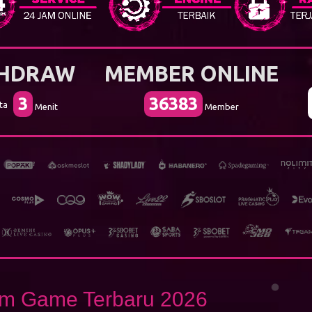
THDRAW
MEMBER ONLINE
3
36383
ta
Menit
Member
rm Game Terbaru 2026