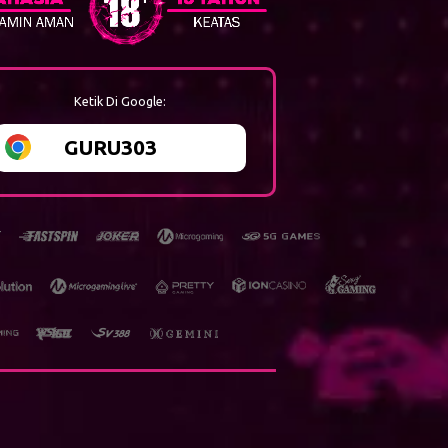
Ketik Di Google:
GURU303