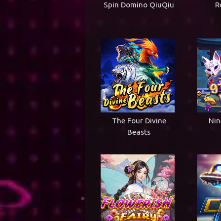
Spin Domino QiuQiu
R
The Four Divine
Nin
Beasts