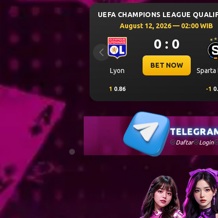
6/8/2026
7/8/2026
UEFA CHAMPIONS LEAGUE QUALIF
Night Bar
Fa
August 12, 2026 — 02:00 WIB
0 : 0
Previous
BET NOW
Lyon
Sparta
1
0.86
-1
0
Fireworks
Lege
TELEGRA
Daftar
Login