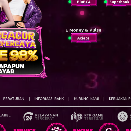
PANIN
OCBC
JAGO
SeaBank
E Money & Pulsa
Jenius
DANA
GOPAY
LinkAja
Lain-lain
QRIS
PERATURAN
|
INFORMASI BANK
|
HUBUNGI KAMI
|
KEBIJAKAN P