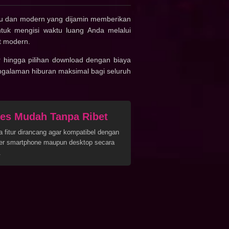
aru dan modern yang dijamin memberikan
tuk mengisi waktu luang Anda melalui
t modern.
r hingga pilihan download dengan biaya
engalaman hiburan maksimal bagi seluruh
es Mudah Tanpa Ribet
 fitur dirancang agar kompatibel dengan
er smartphone maupun desktop secara
.