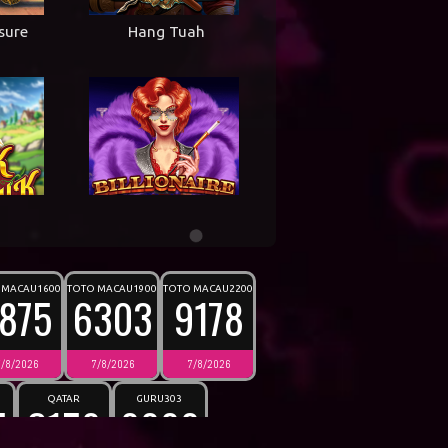
sure
Hang Tuah
the
Billionaire Party
k
 MACAU1600
TOTO MACAU1900
TOTO MACAU2200
875
6303
9178
7/8/2026
7/8/2026
7/8/2026
QATAR
GURU303
5
3158
8888