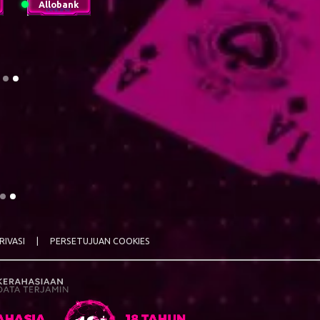
BSI
NEO
DBS
NOBU
OVO
ShopeePay
Sakuku
AstraPay
AntarBank
Telkomsel
RIVASI
|
PERSETUJUAN COOKIES