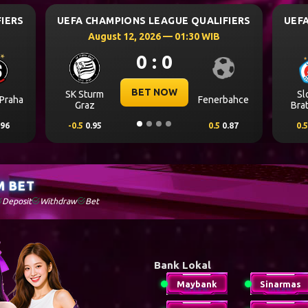
7/8/2026
7/8/2026
7/8/2026
7/8/2026
7/8/2026
IERS
te and Luck
UEFA CHAMPIONS LEAGUE QUALIFIERS
Thor's Hammer
Secret Scroll o
UEF
August 12, 2026 — 01:30 WIB
0 : 0
BET NOW
SK Sturm
Sl
 Praha
Fenerbahce
Graz
Brat
.96
-0.5
0.95
0.5
0.87
0.
nd of Easter
Island
M BET
Deposit
Withdraw
Bet
Bank Lokal
BCA
Mandiri
CIMB
Danamon