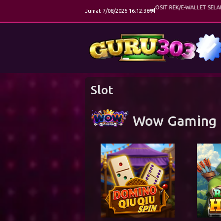
 SITUS GURU303 JANGAN MELAKUKAN DEPOSIT REK/E-WALLET SELAIN YANG TERTERA
Jumat 7/08/2026 16:12:39
Slot
Wow Gaming