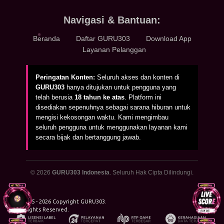
Navigasi & Bantuan:
Beranda
|
Daftar GURU303
|
Download App
|
Layanan Pelanggan
Peringatan Konten:
Seluruh akses dan konten di
GURU303
hanya ditujukan untuk pengguna yang
telah berusia
18 tahun ke atas
. Platform ini
disediakan sepenuhnya sebagai sarana hiburan untuk
mengisi kekosongan waktu. Kami mengimbau
seluruh pengguna untuk menggunakan layanan kami
secara bijak dan bertanggung jawab.
© 2026
GURU303 Indonesia
. Seluruh Hak Cipta Dilindungi.
© 2015 - 2026 Copyright GURU303.
All Rights Reserved.