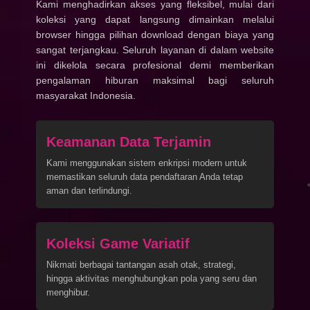
Kami menghadirkan akses yang fleksibel, mulai dari
koleksi yang dapat langsung dimainkan melalui
browser hingga pilihan download dengan biaya yang
sangat terjangkau. Seluruh layanan di dalam website
ini dikelola secara profesional demi memberikan
pengalaman hiburan maksimal bagi seluruh
masyarakat Indonesia.
Keamanan Data Terjamin
Kami menggunakan sistem enkripsi modern untuk
memastikan seluruh data pendaftaran Anda tetap
aman dan terlindungi.
Koleksi Game Variatif
Nikmati berbagai tantangan asah otak, strategi,
hingga aktivitas menghubungkan pola yang seru dan
menghibur.