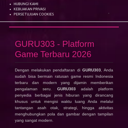
HUBUNGI KAMI
KEBIJAKAN PRIVASI
PERSETUJUAN COOKIES
GURU303 - Platform
Game Terbaru 2026
Dengan melakukan pendaftaran di
GURU303
, Anda
sudah bisa bermain ratusan game resmi Indonesia
terbaru dan modern yang dijamin memberikan
pengalaman seru.
GURU303
adalah platform
penyedia berbagai jenis hiburan yang dirancang
khusus untuk mengisi waktu luang Anda melalui
tantangan asah otak, strategi, hingga aktivitas
menghubungkan pola dan gambar dengan tampilan
yang sangat modern.