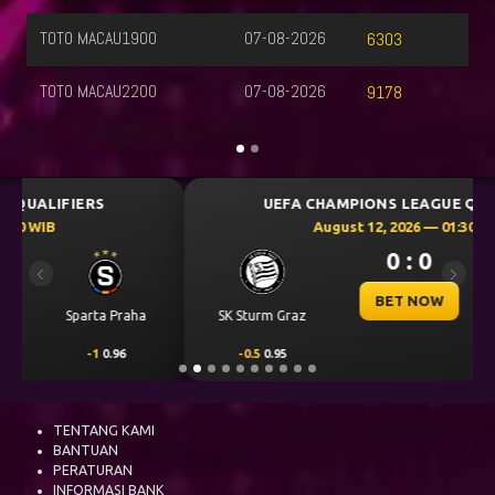
UEFA CHAMPIONS LEAGUE QUALIFIERS
August 12, 2026 — 01:30 WIB
0 : 0
Previous
Next
BET NOW
SK Sturm Graz
Fenerbahce
-0.5
0.95
0.5
0.87
TENTANG KAMI
BANTUAN
PERATURAN
INFORMASI BANK