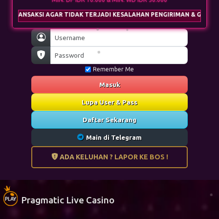
ANSAKSI AGAR TIDAK TERJADI KESALAHAN PENGIRIMAN & GUNAKAN NO
Remember Me
Masuk
Lupa User & Pass
Daftar Sekarang
Main di Telegram
ADA KELUHAN ? LAPOR KE BOS !
Pragmatic Live Casino