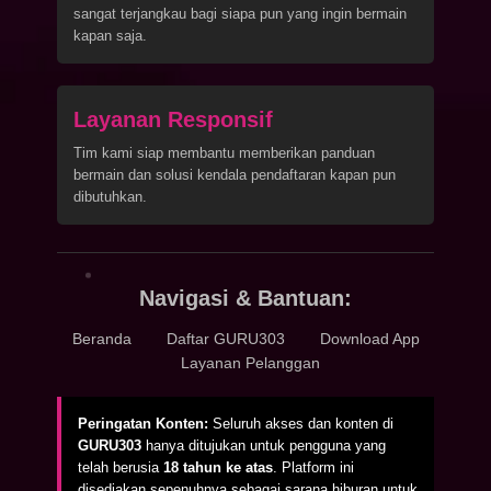
sangat terjangkau bagi siapa pun yang ingin bermain
kapan saja.
Layanan Responsif
Tim kami siap membantu memberikan panduan
bermain dan solusi kendala pendaftaran kapan pun
dibutuhkan.
Navigasi & Bantuan:
Beranda
|
Daftar GURU303
|
Download App
|
Layanan Pelanggan
Peringatan Konten:
Seluruh akses dan konten di
GURU303
hanya ditujukan untuk pengguna yang
telah berusia
18 tahun ke atas
. Platform ini
disediakan sepenuhnya sebagai sarana hiburan untuk