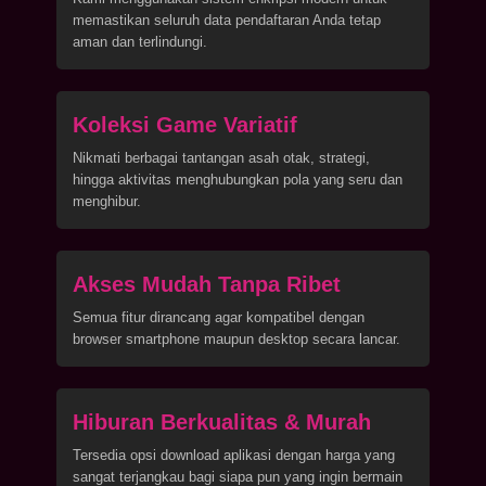
memastikan seluruh data pendaftaran Anda tetap
aman dan terlindungi.
Koleksi Game Variatif
Nikmati berbagai tantangan asah otak, strategi,
hingga aktivitas menghubungkan pola yang seru dan
menghibur.
Akses Mudah Tanpa Ribet
Semua fitur dirancang agar kompatibel dengan
browser smartphone maupun desktop secara lancar.
Hiburan Berkualitas & Murah
Tersedia opsi download aplikasi dengan harga yang
sangat terjangkau bagi siapa pun yang ingin bermain