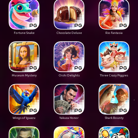
Fortune Snake
Chocolate Deluxe
Rio Fantasia
Museum Mystery
Oishi Delights
Three Crazy Piggies
Wings of Iguazu
Yakuza Honor
Shark Bounty