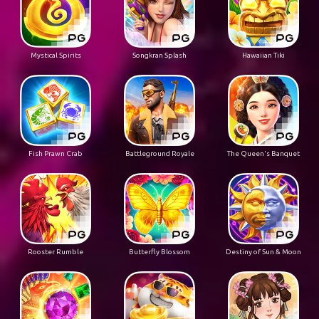
Mystical Spirits
Songkran Splash
Hawaiian Tiki
Fish Prawn Crab
Battleground Royale
The Queen's Banquet
Rooster Rumble
Butterfly Blossom
Destiny of Sun & Moon