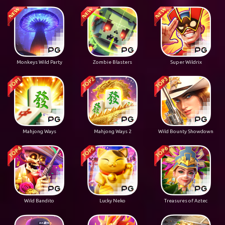
Monkeys Wild Party
Zombie Blasters
Super Wildrix
Mahjong Ways
Mahjong Ways 2
Wild Bounty Showdown
Wild Bandito
Lucky Neko
Treasures of Aztec