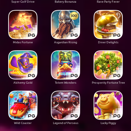
Super Golf Drive
Bakery Bonanza
Rave Party Fever
Midas Fortune
Asgardian Rising
Diner Delights
Alchemy Gold
Totem Wonders
Prosperity Fortune Tree
Wild Coaster
Legend of Perseus
Lucky Piggy