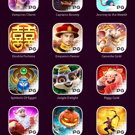
Vampires Charm
Captains Bounty
Journey to the Wealth
Double Fortune
Emperors Favour
Ganesha Gold
Symbols Of Egypt
Jungle Delight
Piggy Gold