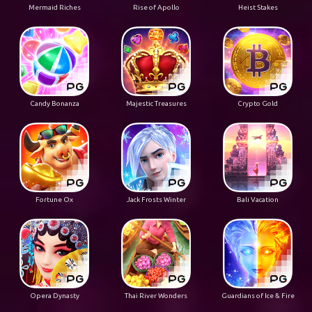
Mermaid Riches
Rise of Apollo
Heist Stakes
Candy Bonanza
Majestic Treasures
Crypto Gold
Fortune Ox
Jack Frosts Winter
Bali Vacation
Opera Dynasty
Thai River Wonders
Guardians of Ice & Fire