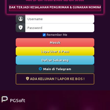
SALAHAN PENGIRIMAN & GUNAKAN NOMINAL UNIK UNTUK MEMPERCEPAT P
Remember Me
Masuk
Lupa User & Pass
Daftar Sekarang
Main di Telegram
ADA KELUHAN ? LAPOR KE BOS !
PGSoft