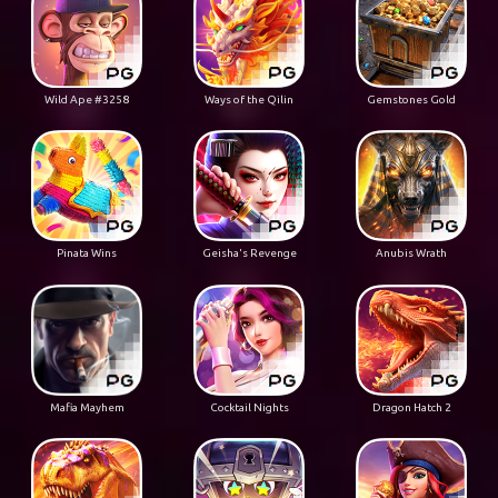
Wild Ape #3258
Ways of the Qilin
Gemstones Gold
Pinata Wins
Geisha's Revenge
Anubis Wrath
Mafia Mayhem
Cocktail Nights
Dragon Hatch 2