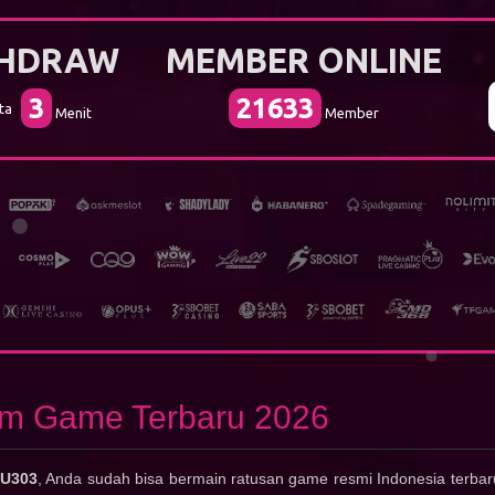
THDRAW
MEMBER ONLINE
3
21633
ta
Menit
Member
rm Game Terbaru 2026
U303
, Anda sudah bisa bermain ratusan game resmi Indonesia terb