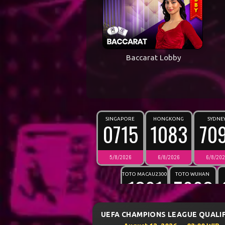
Baccarat Lobby
SINGAPORE
HONGKONG
SYDNE
0715
1083
70
5/8/2026
6/8/2026
6/8/20
TOTO MACAU2300
TOTO WUHAN
1391
5883
6/8/2026
7/8/2026
UEFA CHAMPIONS LEAGUE QUALIF