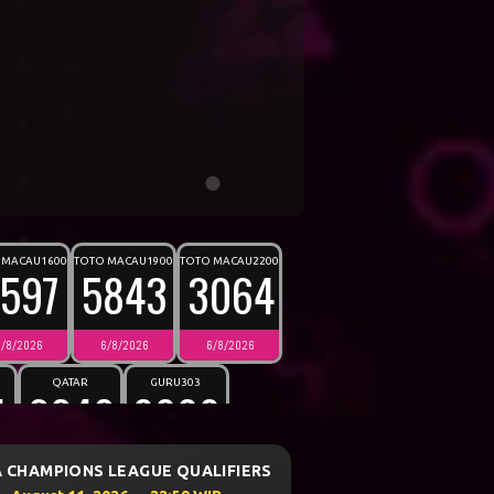
 MACAU1600
TOTO MACAU1900
TOTO MACAU2200
597
5843
3064
6/8/2026
6/8/2026
6/8/2026
QATAR
GURU303
4
6642
8888
6/8/2026
SABTU 6/4/2024
A CHAMPIONS LEAGUE QUALIFIERS