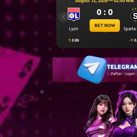
August 12, 2026 — 02:00 WIB
0 : 0
Previous
BET NOW
Lyon
Sparta
1
0.86
-1
0
TELEGRA
Daftar
Login