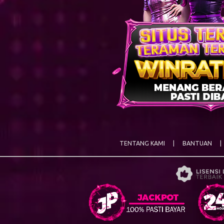
TENTANG KAMI
|
BANTUAN
|