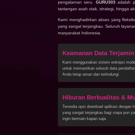
pengalaman seru.
GURU303
adalah pl
tantangan asah otak, strategi, hingga
Kami menghadirkan akses yang fleksibe
yang sangat terjangkau. Seluruh layana
masyarakat Indonesia.
Keamanan Data Terjamin
Kami menggunakan sistem enkripsi mode
untuk memastikan seluruh data pendafta
Anda tetap aman dan terlindungi.
Hiburan Berkualitas & M
Tersedia opsi download aplikasi dengan h
yang sangat terjangkau bagi siapa pun y
ingin bermain kapan saja.