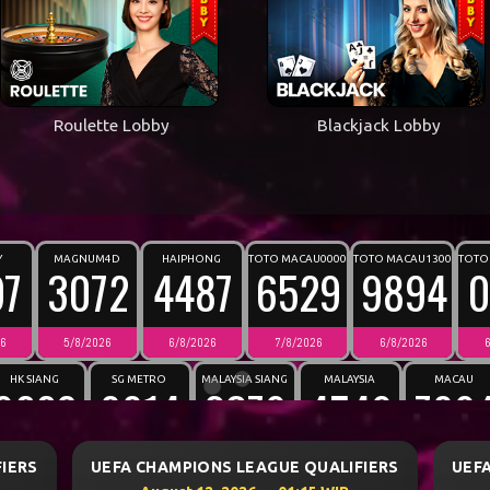
Roulette Lobby
Blackjack Lobby
Y
MAGNUM4D
HAIPHONG
TOTO MACAU0000
TOTO MACAU1300
TOTO
97
3072
4487
6529
9894
0
26
5/8/2026
6/8/2026
7/8/2026
6/8/2026
HK SIANG
SG METRO
MALAYSIA SIANG
MALAYSIA
MACAU
9220
8814
6379
4549
789
6/8/2026
6/8/2026
6/8/2026
6/8/2026
6/8/2026
IERS
UEFA CHAMPIONS LEAGUE QUALIFIERS
UEF