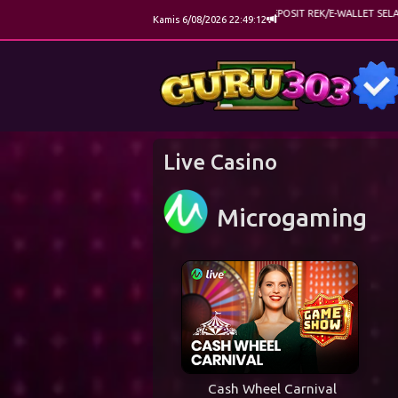
KAN SITUS GURU303 JANGAN MELAKUKAN DEPOSIT REK/E-WALLET SELAIN YANG TERT
Kamis 6/08/2026 22:49:14
Live Casino
Microgaming
Cash Wheel Carnival