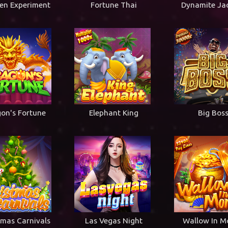
en Experiment
Fortune Thai
Dynamite Ja
on's Fortune
Elephant King
Big Bos
tmas Carnivals
Las Vegas Night
Wallow In M