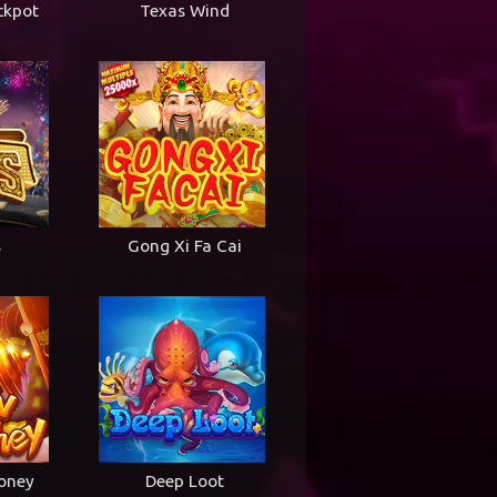
ckpot
Texas Wind
s
Gong Xi Fa Cai
oney
Deep Loot