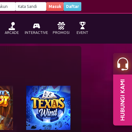
ITUS GURU303 JANGAN MELAKUKAN DEPOSIT REK/E-WALLET SELAIN YANG TERTERA D
Masuk
Daftar
ARCADE
INTERACTIVE
PROMOSI
EVENT