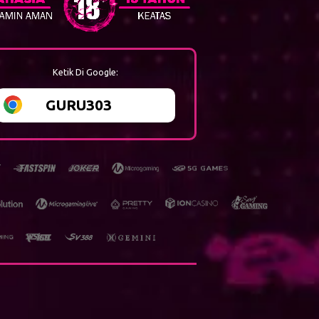
Ketik Di Google:
GURU303
ckpot
Western Zombie
ty
Chinese Express