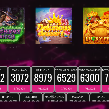
chest Witch
Delicious Dessert
Lucky Fr
Y
MAGNUM4D
HAIPHONG
TOTO MACAU0000
TOTO MACAU1300
TOTO
12
3072
8979
6529
6300
7
26
5/8/2026
7/8/2026
7/8/2026
7/8/2026
HK SIANG
SG METRO
MALAYSIA SIANG
MALAYSIA
MACAU
8867
9123
4519
7218
582
nting Time
Akira
Steam Pu