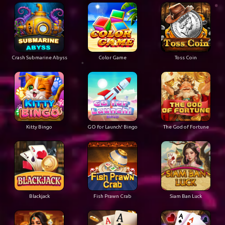
Crash Submarine Abyss
Color Game
Toss Coin
Kitty Bingo
GO for Launch! Bingo
The God of Fortune
Blackjack
Fish Prawn Crab
Siam Ban Luck