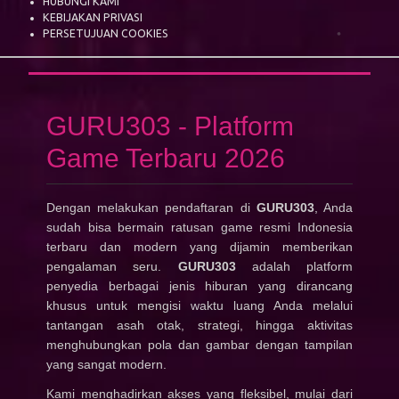
HUBUNGI KAMI
KEBIJAKAN PRIVASI
PERSETUJUAN COOKIES
GURU303 - Platform
Game Terbaru 2026
Dengan melakukan pendaftaran di
GURU303
, Anda
sudah bisa bermain ratusan game resmi Indonesia
terbaru dan modern yang dijamin memberikan
pengalaman seru.
GURU303
adalah platform
penyedia berbagai jenis hiburan yang dirancang
khusus untuk mengisi waktu luang Anda melalui
tantangan asah otak, strategi, hingga aktivitas
menghubungkan pola dan gambar dengan tampilan
yang sangat modern.
Kami menghadirkan akses yang fleksibel, mulai dari