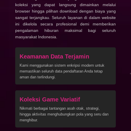
koleksi yang dapat langsung dimainkan melalui
browser hingga pilihan download dengan biaya yang
sangat terjangkau. Seluruh layanan di dalam website
ini dikelola secara profesional demi memberikan
pengalaman hiburan maksimal bagi seluruh
masyarakat Indonesia.
Keamanan Data Terjamin
Kami menggunakan sistem enkripsi modern untuk
memastikan seluruh data pendaftaran Anda tetap
aman dan terlindungi.
Koleksi Game Variatif
Nikmati berbagai tantangan asah otak, strategi,
hingga aktivitas menghubungkan pola yang seru dan
menghibur.