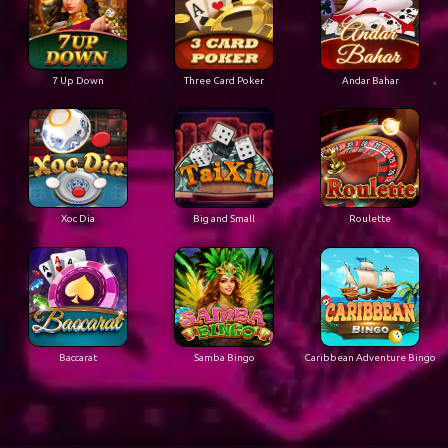
7 Up Down
Three Card Poker
Andar Bahar
Xoc Dia
Big and Small
Roulette
Baccarat
Samba Bingo
Caribbean Adventure Bingo