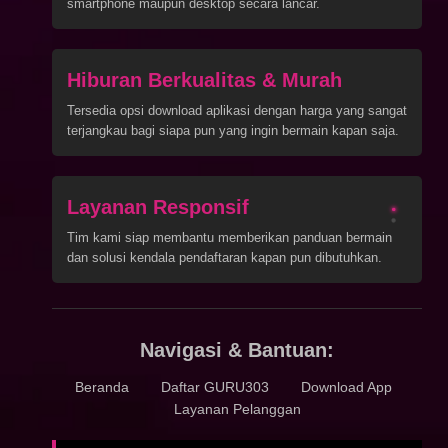
smartphone maupun desktop secara lancar.
Hiburan Berkualitas & Murah
Tersedia opsi download aplikasi dengan harga yang sangat
terjangkau bagi siapa pun yang ingin bermain kapan saja.
Layanan Responsif
Tim kami siap membantu memberikan panduan bermain
dan solusi kendala pendaftaran kapan pun dibutuhkan.
Navigasi & Bantuan:
Beranda
|
Daftar GURU303
|
Download App
|
Layanan Pelanggan