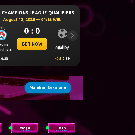
7/8/2026
SABTU 6/4/2024
A CHAMPIONS LEAGUE QUALIFIERS
August 12, 2026 — 01:15 WIB
0 : 0
Next
BET NOW
ovan
Mjallby
islava
5
0.83
-0.5
0.99
Mainkan Sekarang
BNI
BRI