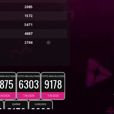
2085
1572
5671
4887
2766
 MACAU1600
TOTO MACAU1900
TOTO MACAU2200
875
6303
9178
7/8/2026
7/8/2026
7/8/2026
QATAR
GURU303
5
3158
8888