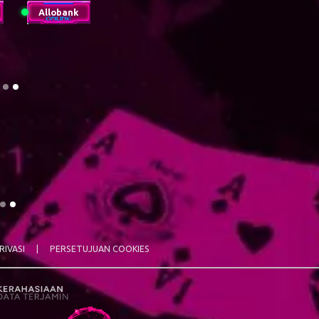
Permata
BJB
BSI
NEO
DBS
NOBU
OVO
ShopeePay
Sakuku
AstraPay
AntarBank
Telkomsel
RIVASI
|
PERSETUJUAN COOKIES