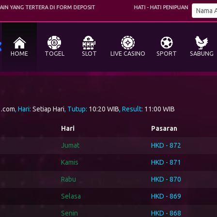
ERTERA DI FORM DEPOSIT
HATI - HATI PENIPUAN MENGATASNAMAKAN 
HOME
TOGEL
SLOT
LIVE CASINO
SPORT
SABUNG
1.com
, Hari:
Setiap Hari
, Tutup:
10:20 WIB
, Result:
11:00 WIB
Hari
Pasaran
Jumat
HKD - 872
Kamis
HKD - 871
Rabu
HKD - 870
Selasa
HKD - 869
Senin
HKD - 868