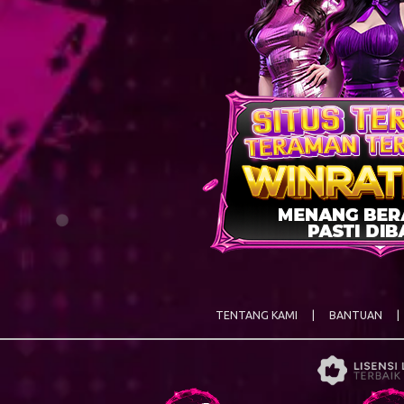
TENTANG KAMI
|
BANTUAN
|