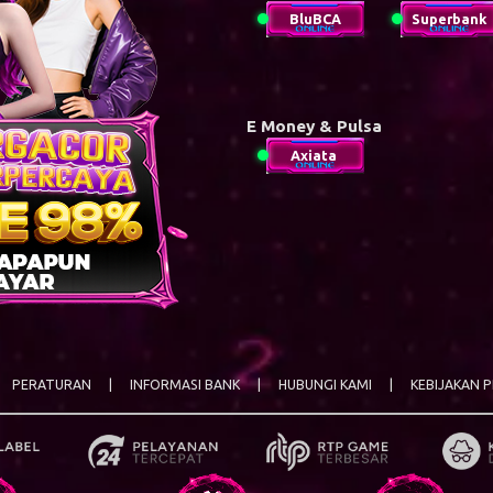
CIMB
Danamon
PANIN
OCBC
JAGO
SeaBank
E Money & Pulsa
Jenius
DANA
GOPAY
LinkAja
Lain-lain
QRIS
PERATURAN
|
INFORMASI BANK
|
HUBUNGI KAMI
|
KEBIJAKAN P