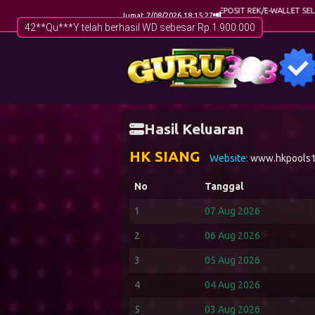
NAMAKAN SITUS GURU303 JANGAN MELAKUKAN DEPOSIT REK/E-WALLET SELAIN YANG T
Jumat 7/08/2026 18:15:28
Hasil Keluaran
HK SIANG
Website:
www.hkpools
No
Tanggal
1
07 Aug 2026
2
06 Aug 2026
3
05 Aug 2026
4
04 Aug 2026
5
03 Aug 2026