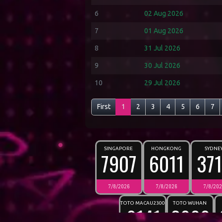
6
02 Aug 2026
7
01 Aug 2026
8
31 Jul 2026
9
30 Jul 2026
10
29 Jul 2026
First
1
2
3
4
5
6
7
SINGAPORE
HONGKONG
SYDNE
7907
6011
37
7/8/2026
7/8/2026
7/8/20
TOTO MACAU2300
TOTO WUHAN
9141
6989