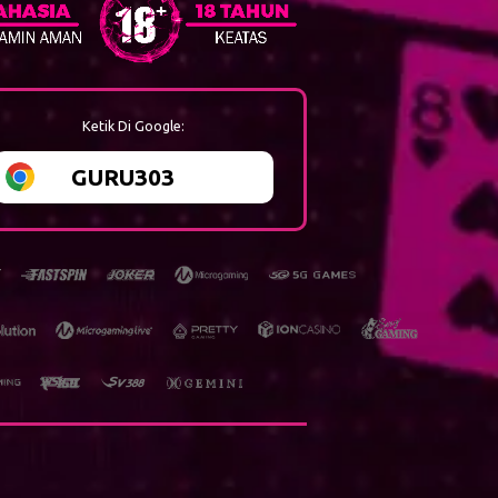
Ketik Di Google:
GURU303