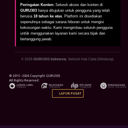
Peringatan Konten:
Seluruh akses dan konten di
GURU303
hanya ditujukan untuk pengguna yang telah
berusia
18 tahun ke atas
. Platform ini disediakan
sepenuhnya sebagai sarana hiburan untuk mengisi
kekosongan waktu. Kami mengimbau seluruh pengguna
untuk menggunakan layanan kami secara bijak dan
bertanggung jawab.
© 2026
GURU303 Indonesia
. Seluruh Hak Cipta Dilindungi.
© 2015 - 2026 Copyright GURU303.
All Rights Reserved.
LAPOR PUSAT