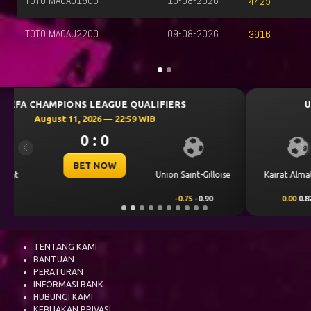
CAU1900
10-08-2026
4425
CAU2200
09-08-2026
3916
UEFA CHAMPIONS LEAGUE QUALIFIERS
August 11, 2026 — 22:00 WIB
0 : 0
Previous
Ne
BET NOW
Kairat Almaty (n)
Levski Sofia
0.00
0.82
0.00
-0.94
TENTANG KAMI
BANTUAN
PERATURAN
INFORMASI BANK
HUBUNGI KAMI
KEBIJAKAN PRIVASI