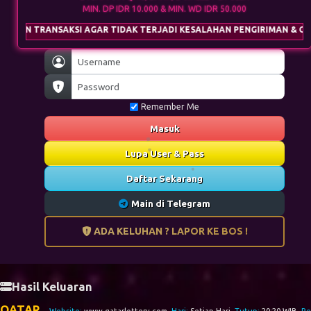
MIN. DP IDR 10.000 & MIN. WD IDR 50.000
UAN TRANSAKSI AGAR TIDAK TERJADI KESALAHAN PENGIRIMAN & GUNAK
Remember Me
Masuk
Lupa User & Pass
Daftar Sekarang
Main di Telegram
ADA KELUHAN ? LAPOR KE BOS !
Hasil Keluaran
QATAR
Website:
www.qatarlottery.com
, Hari:
Setiap Hari
, Tutup:
20:20 WIB
, Re