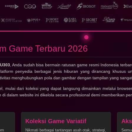
rm Game Terbaru 2026
U303
, Anda sudah bisa bermain ratusan game resmi Indonesia terb
atform penyedia berbagai jenis hiburan yang dirancang khusus un
 aktivitas menghubungkan pola dan gambar dengan tampilan yang sanga
l, mulai dari koleksi yang dapat langsung dimainkan melalui browse
n di dalam website ini dikelola secara profesional demi memberikan p
Koleksi Game Variatif
Aks
rn
Nikmati berbagai tantangan asah otak, strategi,
Semua