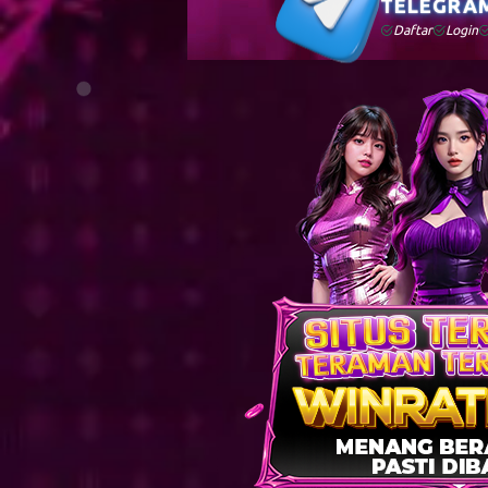
TELEGRA
Daftar
Login