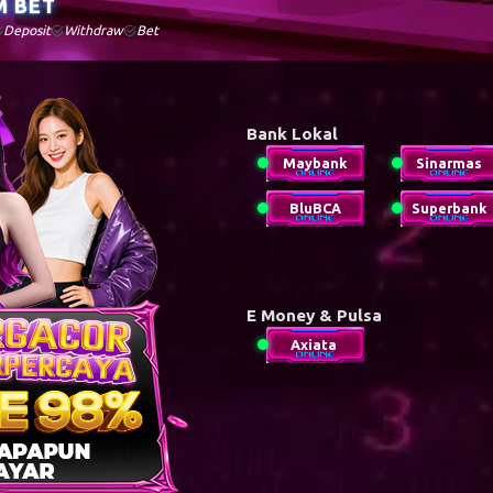
M BET
Deposit
Withdraw
Bet
Bank Lokal
BCA
Mandiri
CIMB
Danamon
PANIN
OCBC
JAGO
SeaBank
E Money & Pulsa
Jenius
DANA
GOPAY
LinkAja
Lain-lain
QRIS