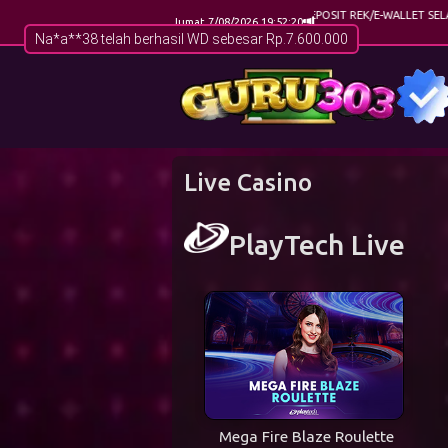
KAN SITUS GURU303 JANGAN MELAKUKAN DEPOSIT REK/E-WALLET SELAIN YANG TERT
Jumat 7/08/2026 19:52:22
Live Casino
PlayTech Live
Mega Fire Blaze Roulette