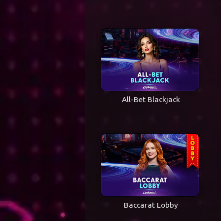
All-Bet Blackjack
Baccarat Lobby