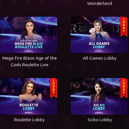
Wonderland
Mega Fire Blaze Age of the
All Games Lobby
Gods Roulette Live
Roulette Lobby
Sicbo Lobby