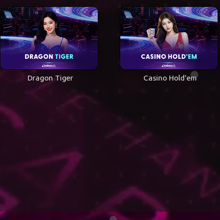
Dragon Tiger
Casino Hold'em