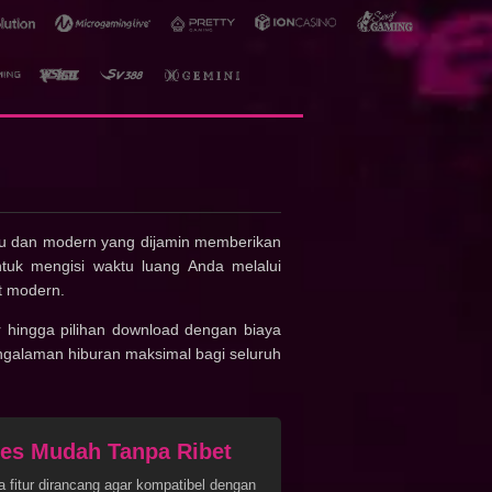
aru dan modern yang dijamin memberikan
tuk mengisi waktu luang Anda melalui
t modern.
r hingga pilihan download dengan biaya
engalaman hiburan maksimal bagi seluruh
es Mudah Tanpa Ribet
 fitur dirancang agar kompatibel dengan