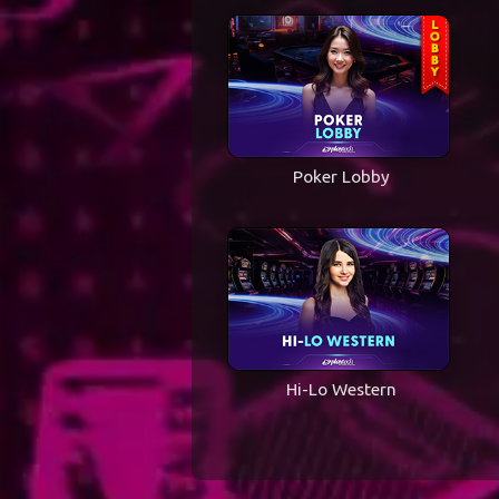
Poker Lobby
Hi-Lo Western