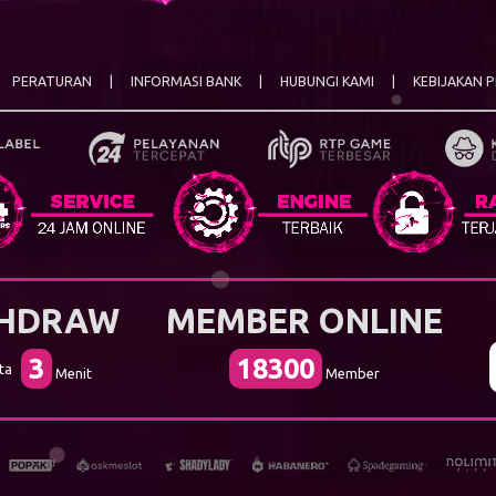
PERATURAN
|
INFORMASI BANK
|
HUBUNGI KAMI
|
KEBIJAKAN P
THDRAW
MEMBER ONLINE
3
18300
ta
Menit
Member