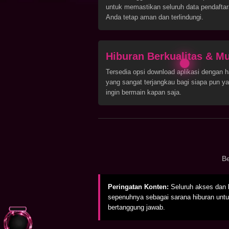
untuk memastikan seluruh data pendafta
Anda tetap aman dan terlindungi.
Hiburan Berkualitas & M
Tersedia opsi download aplikasi dengan h
yang sangat terjangkau bagi siapa pun y
ingin bermain kapan saja.
B
Peringatan Konten:
Seluruh akses dan 
sepenuhnya sebagai sarana hiburan unt
bertanggung jawab.