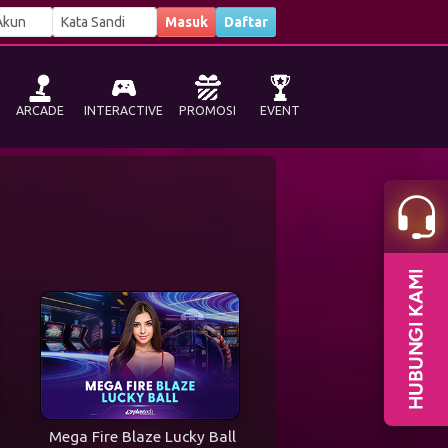
US GURU303 JANGAN MELAKUKAN DEPOSIT REK/E-WALLET SELAIN YANG TERTERA DI 
Masuk
Daftar
ARCADE
INTERACTIVE
PROMOSI
EVENT
Mega Fire Blaze Lucky Ball